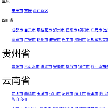
重庆
重庆市
重庆
两江新区
四川省
成都市
自贡市
攀枝花市
泸州市
德阳市
绵阳市
广元市
遂
宜宾市
广安市
达州市
雅安市
巴中市
资阳市
阿坝藏族羌
贵州省
贵阳市
六盘水市
遵义市
安顺市
毕节市
铜仁市
黔西南布
云南省
昆明市
曲靖市
玉溪市
保山市
昭通市
丽江市
普洱市
临沧
族自治州