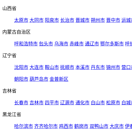
山西省
太原市
大同市
阳泉市
长治市
晋城市
朔州市
晋中市
运城
内蒙古自治区
呼和浩特市
包头市
乌海市
赤峰市
通辽市
鄂尔多斯市
呼
辽宁省
沈阳市
大连市
鞍山市
抚顺市
本溪市
丹东市
锦州市
营口
朝阳市
葫芦岛市
金普新区
吉林省
长春市
吉林市
四平市
辽源市
通化市
白山市
松原市
白城
黑龙江省
哈尔滨市
齐齐哈尔市
鸡西市
鹤岗市
双鸭山市
大庆市
伊