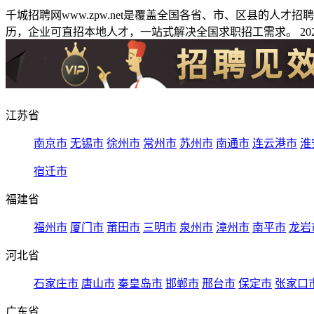
千城招聘网www.zpw.net是覆盖全国各省、市、区县的人
历，企业可直招本地人才，一站式解决全国求职招工需求。 2026
江苏省
南京市
无锡市
徐州市
常州市
苏州市
南通市
连云港市
淮
宿迁市
福建省
福州市
厦门市
莆田市
三明市
泉州市
漳州市
南平市
龙岩
河北省
石家庄市
唐山市
秦皇岛市
邯郸市
邢台市
保定市
张家口
广东省