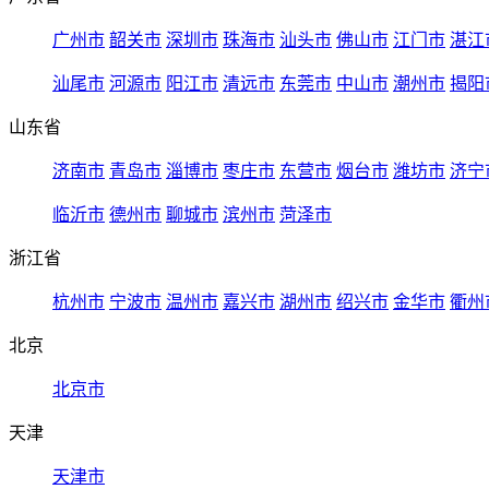
广州市
韶关市
深圳市
珠海市
汕头市
佛山市
江门市
湛江
汕尾市
河源市
阳江市
清远市
东莞市
中山市
潮州市
揭阳
山东省
济南市
青岛市
淄博市
枣庄市
东营市
烟台市
潍坊市
济宁
临沂市
德州市
聊城市
滨州市
菏泽市
浙江省
杭州市
宁波市
温州市
嘉兴市
湖州市
绍兴市
金华市
衢州
北京
北京市
天津
天津市