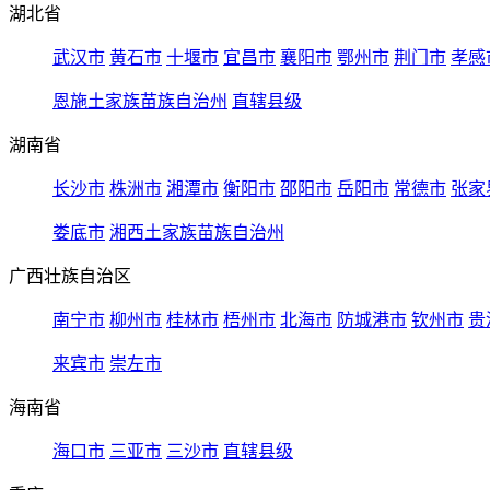
湖北省
武汉市
黄石市
十堰市
宜昌市
襄阳市
鄂州市
荆门市
孝感
恩施土家族苗族自治州
直辖县级
湖南省
长沙市
株洲市
湘潭市
衡阳市
邵阳市
岳阳市
常德市
张家
娄底市
湘西土家族苗族自治州
广西壮族自治区
南宁市
柳州市
桂林市
梧州市
北海市
防城港市
钦州市
贵
来宾市
崇左市
海南省
海口市
三亚市
三沙市
直辖县级