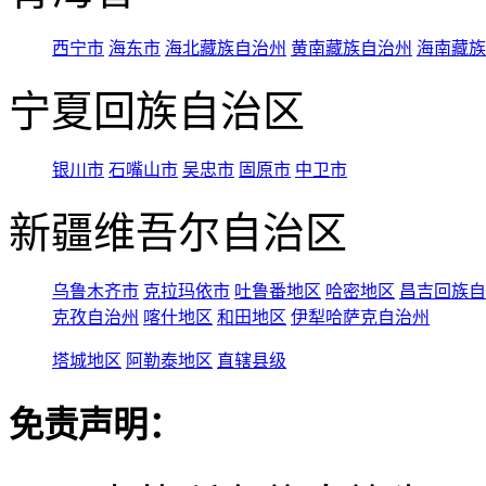
西宁市
海东市
海北藏族自治州
黄南藏族自治州
海南藏族
宁夏回族自治区
银川市
石嘴山市
吴忠市
固原市
中卫市
新疆维吾尔自治区
乌鲁木齐市
克拉玛依市
吐鲁番地区
哈密地区
昌吉回族自
克孜自治州
喀什地区
和田地区
伊犁哈萨克自治州
塔城地区
阿勒泰地区
直辖县级
免责声明：