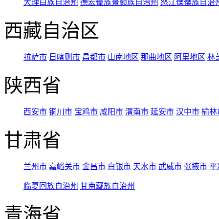
大理白族自治州
德宏傣族景颇族自治州
怒江傈僳族自治
西藏自治区
拉萨市
日喀则市
昌都市
山南地区
那曲地区
阿里地区
林
陕西省
西安市
铜川市
宝鸡市
咸阳市
渭南市
延安市
汉中市
榆林
甘肃省
兰州市
嘉峪关市
金昌市
白银市
天水市
武威市
张掖市
平
临夏回族自治州
甘南藏族自治州
青海省