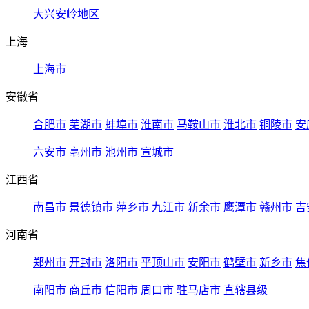
大兴安岭地区
上海
上海市
安徽省
合肥市
芜湖市
蚌埠市
淮南市
马鞍山市
淮北市
铜陵市
安
六安市
亳州市
池州市
宣城市
江西省
南昌市
景德镇市
萍乡市
九江市
新余市
鹰潭市
赣州市
吉
河南省
郑州市
开封市
洛阳市
平顶山市
安阳市
鹤壁市
新乡市
焦
南阳市
商丘市
信阳市
周口市
驻马店市
直辖县级