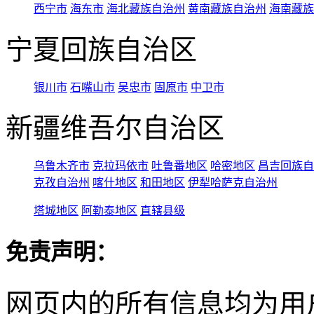
西宁市
海东市
海北藏族自治州
黄南藏族自治州
海南藏族
宁夏回族自治区
银川市
石嘴山市
吴忠市
固原市
中卫市
新疆维吾尔自治区
乌鲁木齐市
克拉玛依市
吐鲁番地区
哈密地区
昌吉回族自
克孜自治州
喀什地区
和田地区
伊犁哈萨克自治州
塔城地区
阿勒泰地区
直辖县级
免责声明：
网页内的所有信息均为用