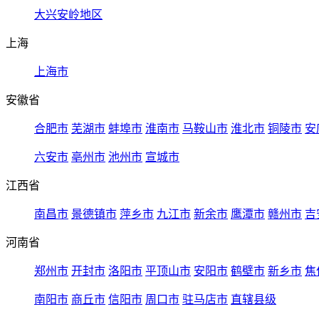
大兴安岭地区
上海
上海市
安徽省
合肥市
芜湖市
蚌埠市
淮南市
马鞍山市
淮北市
铜陵市
安
六安市
亳州市
池州市
宣城市
江西省
南昌市
景德镇市
萍乡市
九江市
新余市
鹰潭市
赣州市
吉
河南省
郑州市
开封市
洛阳市
平顶山市
安阳市
鹤壁市
新乡市
焦
南阳市
商丘市
信阳市
周口市
驻马店市
直辖县级