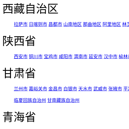
西藏自治区
拉萨市
日喀则市
昌都市
山南地区
那曲地区
阿里地区
林
陕西省
西安市
铜川市
宝鸡市
咸阳市
渭南市
延安市
汉中市
榆林
甘肃省
兰州市
嘉峪关市
金昌市
白银市
天水市
武威市
张掖市
平
临夏回族自治州
甘南藏族自治州
青海省