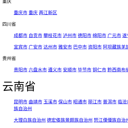
重庆
重庆市
重庆
两江新区
四川省
成都市
自贡市
攀枝花市
泸州市
德阳市
绵阳市
广元市
遂
宜宾市
广安市
达州市
雅安市
巴中市
资阳市
阿坝藏族羌
贵州省
贵阳市
六盘水市
遵义市
安顺市
毕节市
铜仁市
黔西南布
云南省
昆明市
曲靖市
玉溪市
保山市
昭通市
丽江市
普洱市
临沧
族自治州
大理白族自治州
德宏傣族景颇族自治州
怒江傈僳族自治