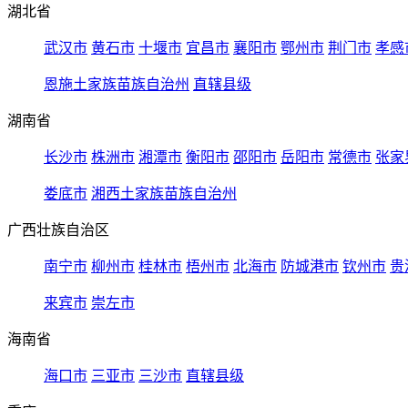
湖北省
武汉市
黄石市
十堰市
宜昌市
襄阳市
鄂州市
荆门市
孝感
恩施土家族苗族自治州
直辖县级
湖南省
长沙市
株洲市
湘潭市
衡阳市
邵阳市
岳阳市
常德市
张家
娄底市
湘西土家族苗族自治州
广西壮族自治区
南宁市
柳州市
桂林市
梧州市
北海市
防城港市
钦州市
贵
来宾市
崇左市
海南省
海口市
三亚市
三沙市
直辖县级