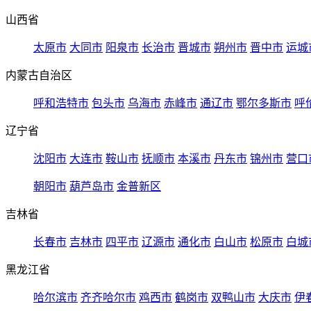
山西省
太原市
大同市
阳泉市
长治市
晋城市
朔州市
晋中市
运城
内蒙古自治区
呼和浩特市
包头市
乌海市
赤峰市
通辽市
鄂尔多斯市
呼
辽宁省
沈阳市
大连市
鞍山市
抚顺市
本溪市
丹东市
锦州市
营口
朝阳市
葫芦岛市
金普新区
吉林省
长春市
吉林市
四平市
辽源市
通化市
白山市
松原市
白城
黑龙江省
哈尔滨市
齐齐哈尔市
鸡西市
鹤岗市
双鸭山市
大庆市
伊