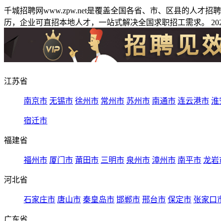
千城招聘网www.zpw.net是覆盖全国各省、市、区县的人
历，企业可直招本地人才，一站式解决全国求职招工需求。 2026
江苏省
南京市
无锡市
徐州市
常州市
苏州市
南通市
连云港市
淮
宿迁市
福建省
福州市
厦门市
莆田市
三明市
泉州市
漳州市
南平市
龙岩
河北省
石家庄市
唐山市
秦皇岛市
邯郸市
邢台市
保定市
张家口
广东省