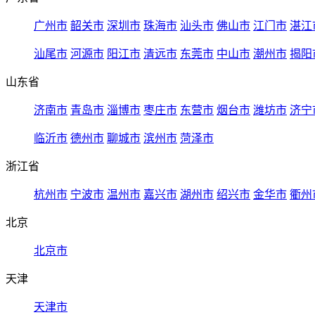
广州市
韶关市
深圳市
珠海市
汕头市
佛山市
江门市
湛江
汕尾市
河源市
阳江市
清远市
东莞市
中山市
潮州市
揭阳
山东省
济南市
青岛市
淄博市
枣庄市
东营市
烟台市
潍坊市
济宁
临沂市
德州市
聊城市
滨州市
菏泽市
浙江省
杭州市
宁波市
温州市
嘉兴市
湖州市
绍兴市
金华市
衢州
北京
北京市
天津
天津市