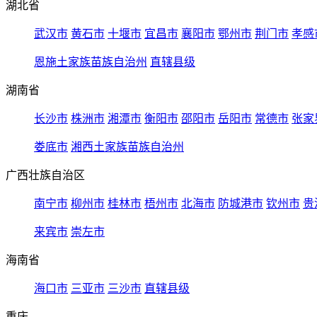
湖北省
武汉市
黄石市
十堰市
宜昌市
襄阳市
鄂州市
荆门市
孝感
恩施土家族苗族自治州
直辖县级
湖南省
长沙市
株洲市
湘潭市
衡阳市
邵阳市
岳阳市
常德市
张家
娄底市
湘西土家族苗族自治州
广西壮族自治区
南宁市
柳州市
桂林市
梧州市
北海市
防城港市
钦州市
贵
来宾市
崇左市
海南省
海口市
三亚市
三沙市
直辖县级
重庆