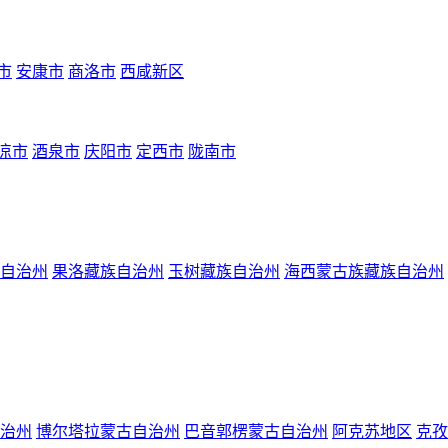
市
安康市
商洛市
西咸新区
凉市
酒泉市
庆阳市
定西市
陇南市
自治州
果洛藏族自治州
玉树藏族自治州
海西蒙古族藏族自治州
治州
博尔塔拉蒙古自治州
巴音郭楞蒙古自治州
阿克苏地区
克孜