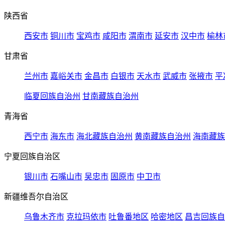
陕西省
西安市
铜川市
宝鸡市
咸阳市
渭南市
延安市
汉中市
榆林
甘肃省
兰州市
嘉峪关市
金昌市
白银市
天水市
武威市
张掖市
平
临夏回族自治州
甘南藏族自治州
青海省
西宁市
海东市
海北藏族自治州
黄南藏族自治州
海南藏族
宁夏回族自治区
银川市
石嘴山市
吴忠市
固原市
中卫市
新疆维吾尔自治区
乌鲁木齐市
克拉玛依市
吐鲁番地区
哈密地区
昌吉回族自