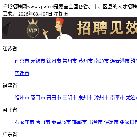
千城招聘网www.zpw.net是覆盖全国各省、市、区县的
需求。 2026年08月07日 星期五
江苏省
南京市
无锡市
徐州市
常州市
苏州市
南通市
连云港市
淮
宿迁市
福建省
福州市
厦门市
莆田市
三明市
泉州市
漳州市
南平市
龙岩
河北省
石家庄市
唐山市
秦皇岛市
邯郸市
邢台市
保定市
张家口
广东省