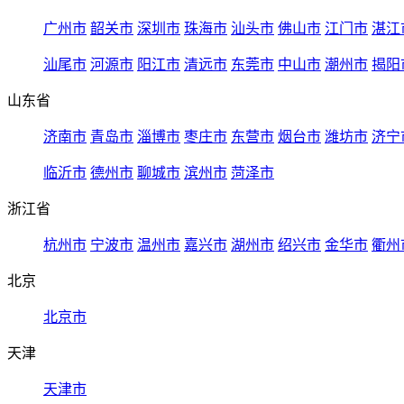
广州市
韶关市
深圳市
珠海市
汕头市
佛山市
江门市
湛江
汕尾市
河源市
阳江市
清远市
东莞市
中山市
潮州市
揭阳
山东省
济南市
青岛市
淄博市
枣庄市
东营市
烟台市
潍坊市
济宁
临沂市
德州市
聊城市
滨州市
菏泽市
浙江省
杭州市
宁波市
温州市
嘉兴市
湖州市
绍兴市
金华市
衢州
北京
北京市
天津
天津市