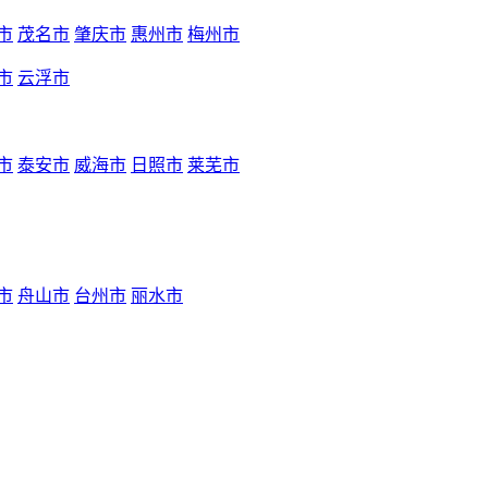
市
茂名市
肇庆市
惠州市
梅州市
市
云浮市
市
泰安市
威海市
日照市
莱芜市
市
舟山市
台州市
丽水市