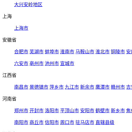
大兴安岭地区
上海
上海市
安徽省
合肥市
芜湖市
蚌埠市
淮南市
马鞍山市
淮北市
铜陵市
安
六安市
亳州市
池州市
宣城市
江西省
南昌市
景德镇市
萍乡市
九江市
新余市
鹰潭市
赣州市
吉
河南省
郑州市
开封市
洛阳市
平顶山市
安阳市
鹤壁市
新乡市
焦
南阳市
商丘市
信阳市
周口市
驻马店市
直辖县级