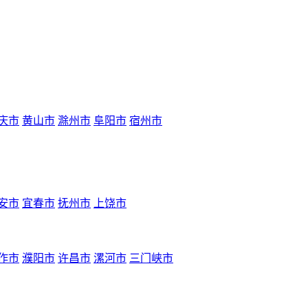
庆市
黄山市
滁州市
阜阳市
宿州市
安市
宜春市
抚州市
上饶市
作市
濮阳市
许昌市
漯河市
三门峡市