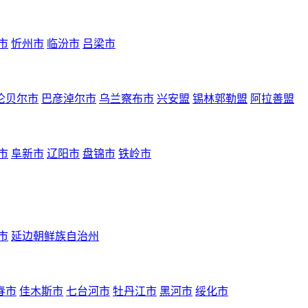
市
忻州市
临汾市
吕梁市
伦贝尔市
巴彦淖尔市
乌兰察布市
兴安盟
锡林郭勒盟
阿拉善盟
市
阜新市
辽阳市
盘锦市
铁岭市
市
延边朝鲜族自治州
春市
佳木斯市
七台河市
牡丹江市
黑河市
绥化市