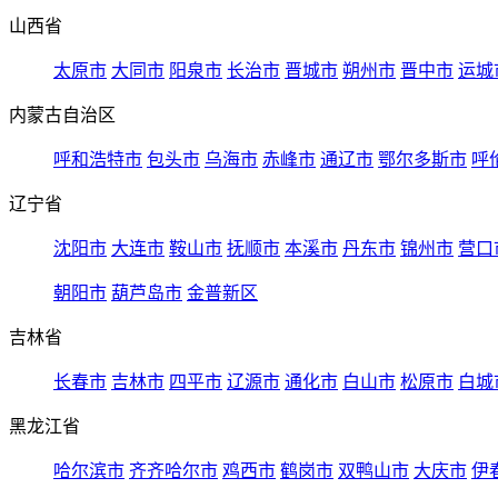
山西省
太原市
大同市
阳泉市
长治市
晋城市
朔州市
晋中市
运城
内蒙古自治区
呼和浩特市
包头市
乌海市
赤峰市
通辽市
鄂尔多斯市
呼
辽宁省
沈阳市
大连市
鞍山市
抚顺市
本溪市
丹东市
锦州市
营口
朝阳市
葫芦岛市
金普新区
吉林省
长春市
吉林市
四平市
辽源市
通化市
白山市
松原市
白城
黑龙江省
哈尔滨市
齐齐哈尔市
鸡西市
鹤岗市
双鸭山市
大庆市
伊