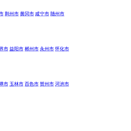
市
荆州市
黄冈市
咸宁市
随州市
界市
益阳市
郴州市
永州市
怀化市
港市
玉林市
百色市
贺州市
河池市