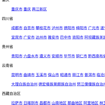
重庆市
重庆
两江新区
四川省
成都市
自贡市
攀枝花市
泸州市
德阳市
绵阳市
广元市
遂
宜宾市
广安市
达州市
雅安市
巴中市
资阳市
阿坝藏族羌
贵州省
贵阳市
六盘水市
遵义市
安顺市
毕节市
铜仁市
黔西南布
云南省
昆明市
曲靖市
玉溪市
保山市
昭通市
丽江市
普洱市
临沧
大理白族自治州
德宏傣族景颇族自治州
怒江傈僳族自治
西藏自治区
拉萨市
日喀则市
昌都市
山南地区
那曲地区
阿里地区
林