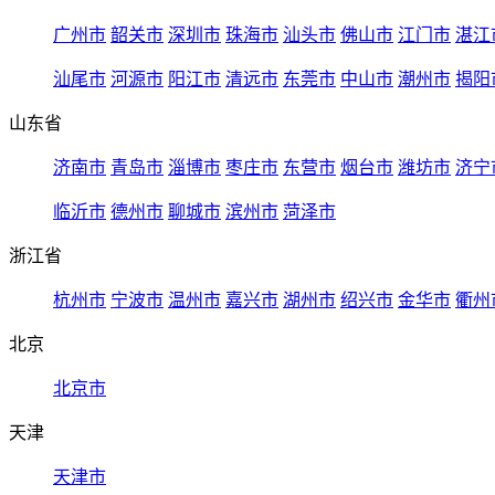
广州市
韶关市
深圳市
珠海市
汕头市
佛山市
江门市
湛江
汕尾市
河源市
阳江市
清远市
东莞市
中山市
潮州市
揭阳
山东省
济南市
青岛市
淄博市
枣庄市
东营市
烟台市
潍坊市
济宁
临沂市
德州市
聊城市
滨州市
菏泽市
浙江省
杭州市
宁波市
温州市
嘉兴市
湖州市
绍兴市
金华市
衢州
北京
北京市
天津
天津市