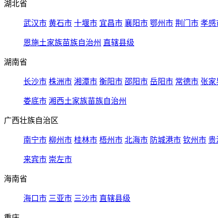
湖北省
武汉市
黄石市
十堰市
宜昌市
襄阳市
鄂州市
荆门市
孝感
恩施土家族苗族自治州
直辖县级
湖南省
长沙市
株洲市
湘潭市
衡阳市
邵阳市
岳阳市
常德市
张家
娄底市
湘西土家族苗族自治州
广西壮族自治区
南宁市
柳州市
桂林市
梧州市
北海市
防城港市
钦州市
贵
来宾市
崇左市
海南省
海口市
三亚市
三沙市
直辖县级
重庆