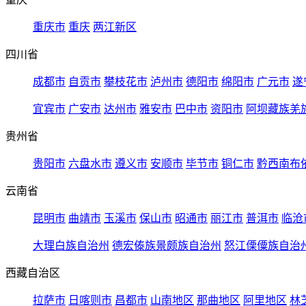
重庆市
重庆
两江新区
四川省
成都市
自贡市
攀枝花市
泸州市
德阳市
绵阳市
广元市
遂
宜宾市
广安市
达州市
雅安市
巴中市
资阳市
阿坝藏族羌
贵州省
贵阳市
六盘水市
遵义市
安顺市
毕节市
铜仁市
黔西南布
云南省
昆明市
曲靖市
玉溪市
保山市
昭通市
丽江市
普洱市
临沧
大理白族自治州
德宏傣族景颇族自治州
怒江傈僳族自治
西藏自治区
拉萨市
日喀则市
昌都市
山南地区
那曲地区
阿里地区
林