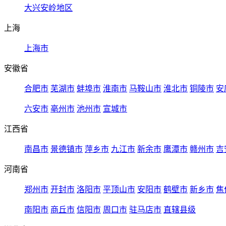
大兴安岭地区
上海
上海市
安徽省
合肥市
芜湖市
蚌埠市
淮南市
马鞍山市
淮北市
铜陵市
安
六安市
亳州市
池州市
宣城市
江西省
南昌市
景德镇市
萍乡市
九江市
新余市
鹰潭市
赣州市
吉
河南省
郑州市
开封市
洛阳市
平顶山市
安阳市
鹤壁市
新乡市
焦
南阳市
商丘市
信阳市
周口市
驻马店市
直辖县级