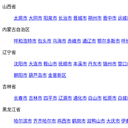
山西省
太原市
大同市
阳泉市
长治市
晋城市
朔州市
晋中市
运城
内蒙古自治区
呼和浩特市
包头市
乌海市
赤峰市
通辽市
鄂尔多斯市
呼
辽宁省
沈阳市
大连市
鞍山市
抚顺市
本溪市
丹东市
锦州市
营口
朝阳市
葫芦岛市
金普新区
吉林省
长春市
吉林市
四平市
辽源市
通化市
白山市
松原市
白城
黑龙江省
哈尔滨市
齐齐哈尔市
鸡西市
鹤岗市
双鸭山市
大庆市
伊