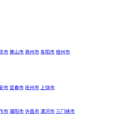
庆市
黄山市
滁州市
阜阳市
宿州市
安市
宜春市
抚州市
上饶市
作市
濮阳市
许昌市
漯河市
三门峡市