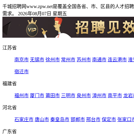
千城招聘网www.zpw.net是覆盖全国各省、市、区县的
需求。 2026年08月07日 星期五
江苏省
南京市
无锡市
徐州市
常州市
苏州市
南通市
连云港市
淮
宿迁市
福建省
福州市
厦门市
莆田市
三明市
泉州市
漳州市
南平市
龙岩
河北省
石家庄市
唐山市
秦皇岛市
邯郸市
邢台市
保定市
张家口
广东省