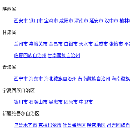
陕西省
西安市
铜川市
宝鸡市
咸阳市
渭南市
延安市
汉中市
榆林
甘肃省
兰州市
嘉峪关市
金昌市
白银市
天水市
武威市
张掖市
平
临夏回族自治州
甘南藏族自治州
青海省
西宁市
海东市
海北藏族自治州
黄南藏族自治州
海南藏族
宁夏回族自治区
银川市
石嘴山市
吴忠市
固原市
中卫市
新疆维吾尔自治区
乌鲁木齐市
克拉玛依市
吐鲁番地区
哈密地区
昌吉回族自