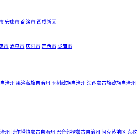
市
安康市
商洛市
西咸新区
凉市
酒泉市
庆阳市
定西市
陇南市
自治州
果洛藏族自治州
玉树藏族自治州
海西蒙古族藏族自治州
治州
博尔塔拉蒙古自治州
巴音郭楞蒙古自治州
阿克苏地区
克孜