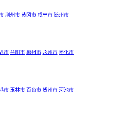
市
荆州市
黄冈市
咸宁市
随州市
界市
益阳市
郴州市
永州市
怀化市
港市
玉林市
百色市
贺州市
河池市