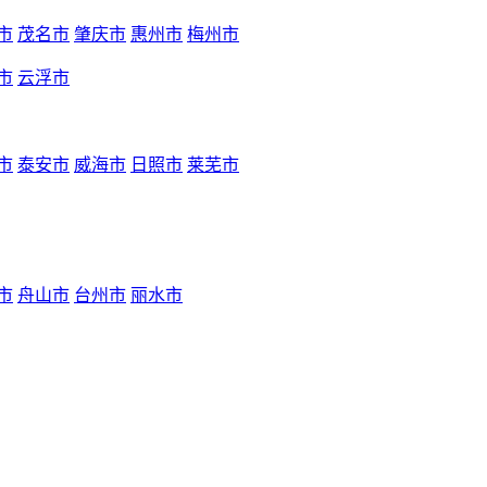
市
茂名市
肇庆市
惠州市
梅州市
市
云浮市
市
泰安市
威海市
日照市
莱芜市
市
舟山市
台州市
丽水市