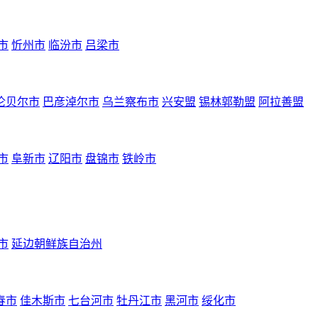
市
忻州市
临汾市
吕梁市
伦贝尔市
巴彦淖尔市
乌兰察布市
兴安盟
锡林郭勒盟
阿拉善盟
市
阜新市
辽阳市
盘锦市
铁岭市
市
延边朝鲜族自治州
春市
佳木斯市
七台河市
牡丹江市
黑河市
绥化市