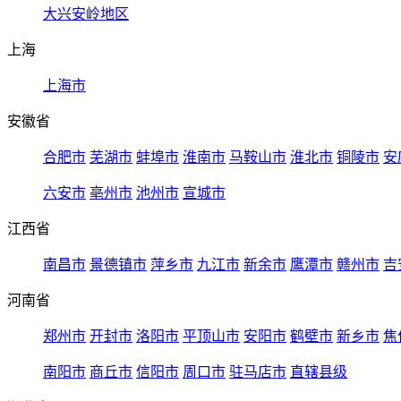
大兴安岭地区
上海
上海市
安徽省
合肥市
芜湖市
蚌埠市
淮南市
马鞍山市
淮北市
铜陵市
安
六安市
亳州市
池州市
宣城市
江西省
南昌市
景德镇市
萍乡市
九江市
新余市
鹰潭市
赣州市
吉
河南省
郑州市
开封市
洛阳市
平顶山市
安阳市
鹤壁市
新乡市
焦
南阳市
商丘市
信阳市
周口市
驻马店市
直辖县级