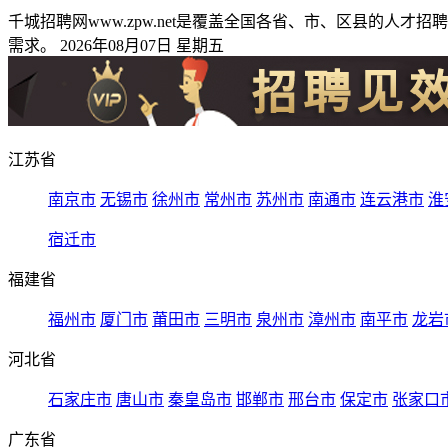
千城招聘网www.zpw.net是覆盖全国各省、市、区县的
需求。 2026年08月07日 星期五
江苏省
南京市
无锡市
徐州市
常州市
苏州市
南通市
连云港市
淮
宿迁市
福建省
福州市
厦门市
莆田市
三明市
泉州市
漳州市
南平市
龙岩
河北省
石家庄市
唐山市
秦皇岛市
邯郸市
邢台市
保定市
张家口
广东省