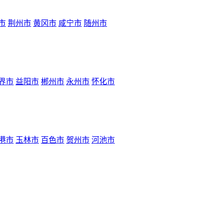
市
荆州市
黄冈市
咸宁市
随州市
界市
益阳市
郴州市
永州市
怀化市
港市
玉林市
百色市
贺州市
河池市