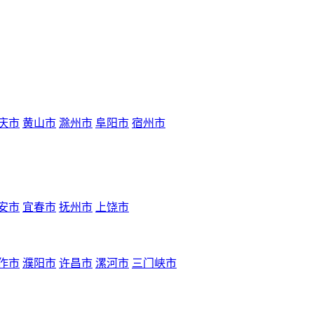
庆市
黄山市
滁州市
阜阳市
宿州市
安市
宜春市
抚州市
上饶市
作市
濮阳市
许昌市
漯河市
三门峡市