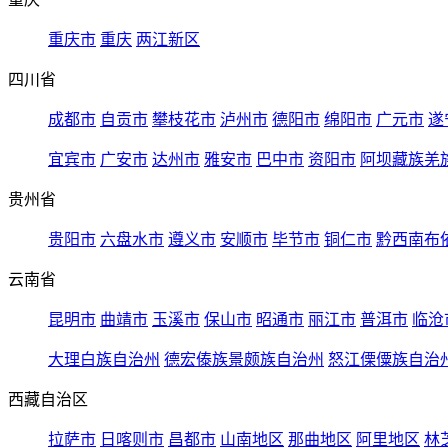
重庆市
重庆
两江新区
四川省
成都市
自贡市
攀枝花市
泸州市
德阳市
绵阳市
广元市
遂
宜宾市
广安市
达州市
雅安市
巴中市
资阳市
阿坝藏族羌
贵州省
贵阳市
六盘水市
遵义市
安顺市
毕节市
铜仁市
黔西南布
云南省
昆明市
曲靖市
玉溪市
保山市
昭通市
丽江市
普洱市
临沧
大理白族自治州
德宏傣族景颇族自治州
怒江傈僳族自治
西藏自治区
拉萨市
日喀则市
昌都市
山南地区
那曲地区
阿里地区
林