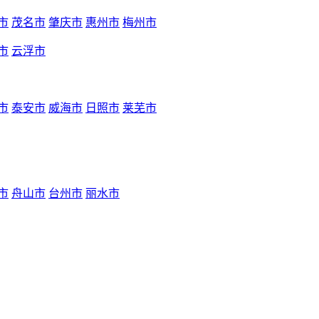
市
茂名市
肇庆市
惠州市
梅州市
市
云浮市
市
泰安市
威海市
日照市
莱芜市
市
舟山市
台州市
丽水市