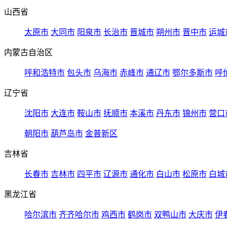
山西省
太原市
大同市
阳泉市
长治市
晋城市
朔州市
晋中市
运城
内蒙古自治区
呼和浩特市
包头市
乌海市
赤峰市
通辽市
鄂尔多斯市
呼
辽宁省
沈阳市
大连市
鞍山市
抚顺市
本溪市
丹东市
锦州市
营口
朝阳市
葫芦岛市
金普新区
吉林省
长春市
吉林市
四平市
辽源市
通化市
白山市
松原市
白城
黑龙江省
哈尔滨市
齐齐哈尔市
鸡西市
鹤岗市
双鸭山市
大庆市
伊