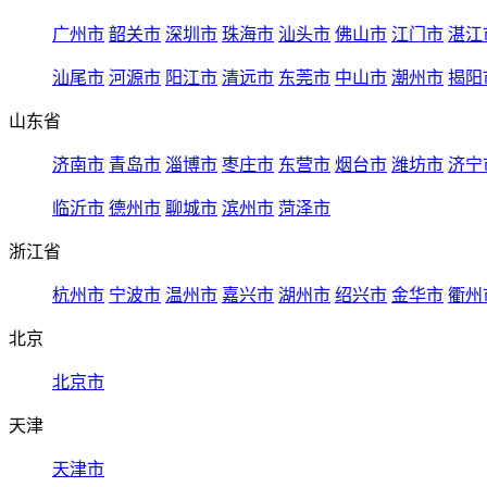
广州市
韶关市
深圳市
珠海市
汕头市
佛山市
江门市
湛江
汕尾市
河源市
阳江市
清远市
东莞市
中山市
潮州市
揭阳
山东省
济南市
青岛市
淄博市
枣庄市
东营市
烟台市
潍坊市
济宁
临沂市
德州市
聊城市
滨州市
菏泽市
浙江省
杭州市
宁波市
温州市
嘉兴市
湖州市
绍兴市
金华市
衢州
北京
北京市
天津
天津市