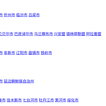
市
忻州市
临汾市
吕梁市
伦贝尔市
巴彦淖尔市
乌兰察布市
兴安盟
锡林郭勒盟
阿拉善盟
市
阜新市
辽阳市
盘锦市
铁岭市
市
延边朝鲜族自治州
春市
佳木斯市
七台河市
牡丹江市
黑河市
绥化市