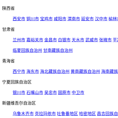
陕西省
西安市
铜川市
宝鸡市
咸阳市
渭南市
延安市
汉中市
榆林
甘肃省
兰州市
嘉峪关市
金昌市
白银市
天水市
武威市
张掖市
平
临夏回族自治州
甘南藏族自治州
青海省
西宁市
海东市
海北藏族自治州
黄南藏族自治州
海南藏族
宁夏回族自治区
银川市
石嘴山市
吴忠市
固原市
中卫市
新疆维吾尔自治区
乌鲁木齐市
克拉玛依市
吐鲁番地区
哈密地区
昌吉回族自