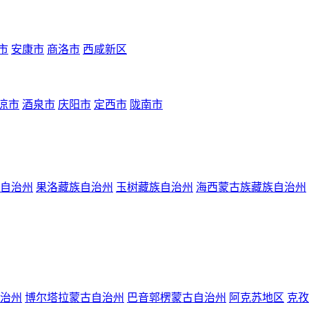
市
安康市
商洛市
西咸新区
凉市
酒泉市
庆阳市
定西市
陇南市
自治州
果洛藏族自治州
玉树藏族自治州
海西蒙古族藏族自治州
治州
博尔塔拉蒙古自治州
巴音郭楞蒙古自治州
阿克苏地区
克孜