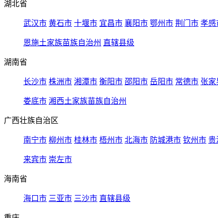
湖北省
武汉市
黄石市
十堰市
宜昌市
襄阳市
鄂州市
荆门市
孝感
恩施土家族苗族自治州
直辖县级
湖南省
长沙市
株洲市
湘潭市
衡阳市
邵阳市
岳阳市
常德市
张家
娄底市
湘西土家族苗族自治州
广西壮族自治区
南宁市
柳州市
桂林市
梧州市
北海市
防城港市
钦州市
贵
来宾市
崇左市
海南省
海口市
三亚市
三沙市
直辖县级
重庆